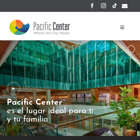
Saltar
al
contenido
Navegaci
de
palanca
Inicio
Nosotros
Gastronomía
REPRODUCIR VIDEO
Oficinas
Pacific Center
es el lugar ideal para ti
Educación y Entretenimiento
y tu familia
Hotel