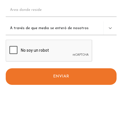
Área
donde
reside
A

través
de
que
CAPTCHA
medio
se
enteró
de
nosotros
(Obligatorio)