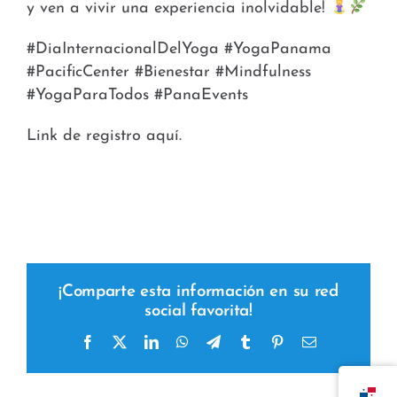
y ven a vivir una experiencia inolvidable!
#DiaInternacionalDelYoga #YogaPanama
#PacificCenter #Bienestar #Mindfulness
#YogaParaTodos #PanaEvents
Link de registro aquí.
¡Comparte esta información en su red
social favorita!
Facebook
X
LinkedIn
WhatsApp
Telegram
Tumblr
Pinterest
Correo
electrónico