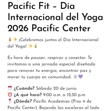
Tiendas y Conveniencia
Pacific Fit – Día
Internacional del Yoga
Hospital y Salud
2026 Pacific Center
Servicios y Amenidades
¡Celebremos juntos el Día Internacional
Noticias
del Yoga!
Contacto
Es hora de pausar, respirar y conectar. Te
invitamos a una jornada especial diseñada
FAQ
para renovar tu energía, encontrar paz y
mover tu cuerpo en comunidad.
¿Cuándo?
Sábado 20 de junio.
¿A qué hora?
9:00 a.m. a 12:30 p.m.
¿Dónde?
Pacific Academies (Piso 4 de
Pacific Center). Bajando las escaleras al lado