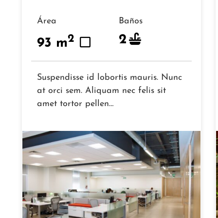
Área
Baños
2
2
93 m
Suspendisse id lobortis mauris. Nunc
at orci sem. Aliquam nec felis sit
amet tortor pellen…