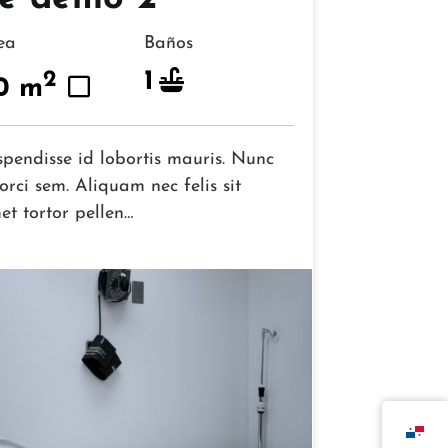
rea
Baños
1
2
0 m
spendisse id lobortis mauris. Nunc
orci sem. Aliquam nec felis sit
et tortor pellen…