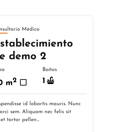
nsultorio Médico
stablecimiento
e demo 2
rea
Baños
1
2
0 m
spendisse id lobortis mauris. Nunc
orci sem. Aliquam nec felis sit
et tortor pellen…