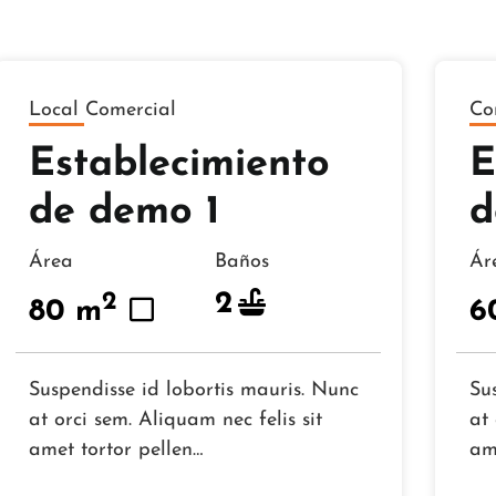
Local Comercial
Co
Establecimiento
E
de demo 1
d
Área
Baños
Á
2
2
80 m
6
Suspendisse id lobortis mauris. Nunc
Su
at orci sem. Aliquam nec felis sit
at 
amet tortor pellen…
am