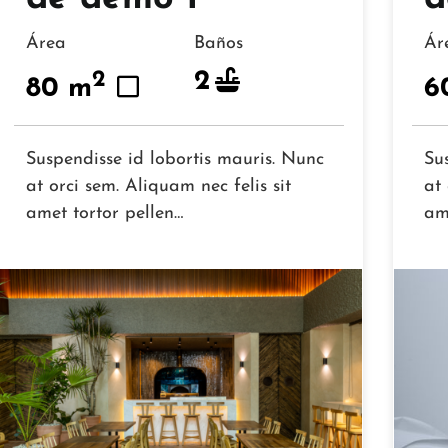
Área
Baños
Á
2
2
80 m
6
Suspendisse id lobortis mauris. Nunc
Su
at orci sem. Aliquam nec felis sit
at 
amet tortor pellen…
am