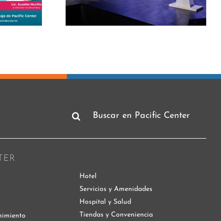
azgo
Contar lo bueno
arial
también es informar
Buscar:
TER
Hotel
Servicios y Amenidades
Hospital y Salud
Tiendas y Conveniencia
nimiento