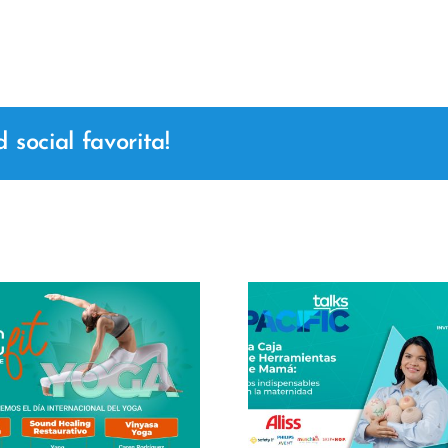
social favorita!
Masterclass
Center 2
Pacific Talks – La
Joanna Cr
caja de herramientas
clase ma
de mamá