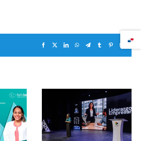
Facebook
X
LinkedIn
WhatsApp
Telegram
Tumblr
Pinterest
Correo
electrón
 by Pacific
Masterclass by Pacific
026 con
Center 2026 con
ooks y su
Alejandra Oraa y su
gistral
clase magistral