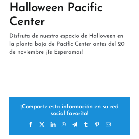
Tiendas y Conveniencia
Halloween Pacific
Center
Hospital y Salud
Servicios y Amenidades
Disfruta de nuestro espacio de Halloween en
la planta baja de Pacific Center antes del 20
Noticias
de noviembre ¡Te Esperamos!
Contacto
FAQ
¡Comparte esta información en su red
social favorita!
Facebook
X
LinkedIn
WhatsApp
Telegram
Tumblr
Pinterest
Correo
electrónico