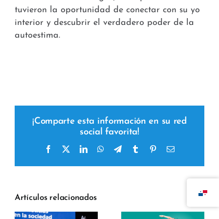
tuvieron la oportunidad de conectar con su yo
interior y descubrir el verdadero poder de la
autoestima.
¡Comparte esta información en su red
social favorita!
Facebook
X
LinkedIn
WhatsApp
Telegram
Tumblr
Pinterest
Correo
electrónico
Artículos relacionados
y