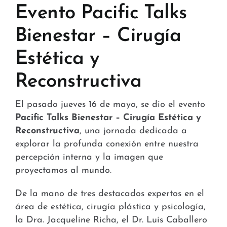
Tiendas y Conveniencia
Evento Pacific Talks
Bienestar – Cirugía
Hospital y Salud
Estética y
Servicios y Amenidades
Reconstructiva
Noticias
El pasado jueves 16 de mayo, se dio el evento
Contacto
Pacific Talks Bienestar – Cirugía Estética y
Reconstructiva
, una jornada dedicada a
FAQ
explorar la profunda conexión entre nuestra
percepción interna y la imagen que
proyectamos al mundo.
De la mano de tres destacados expertos en el
área de estética, cirugía plástica y psicología,
la Dra. Jacqueline Richa, el Dr. Luis Caballero