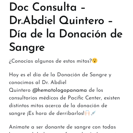
Tiendas y Conveniencia
Doc Consulta –
Dr.Abdiel Quintero –
Hospital y Salud
Día de la Donación de
Servicios y Amenidades
Sangre
Noticias
¿Conocías algunos de estos mitos?
Contacto
Hoy es el día de la Donación de Sangre y
FAQ
conocimos al Dr. Abdiel
Quintero
@hematologopanama
de los
consultorios médicos de Pacific Center, existen
distintos mitos acerca de la donación de
sangre ¡Es hora de derribarlos!
Anímate a ser donante de sangre con todas