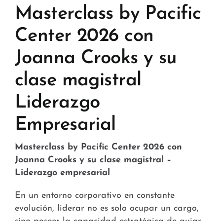
Tiendas y Conveniencia
Masterclass by Pacific
Hospital y Salud
Center 2026 con
Joanna Crooks y su
Servicios y Amenidades
clase magistral
Noticias
Liderazgo
Contacto
Empresarial
FAQ
Masterclass by Pacific Center 2026 con
Joanna Crooks y su clase magistral –
Liderazgo empresarial
En un entorno corporativo en constante
evolución, liderar no es solo ocupar un cargo,