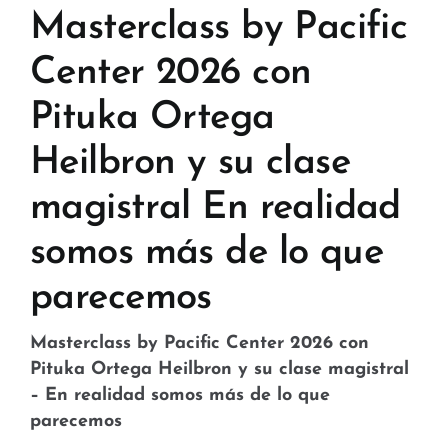
Tiendas y Conveniencia
Masterclass by Pacific
Hospital y Salud
Center 2026 con
Pituka Ortega
Servicios y Amenidades
Heilbron y su clase
Noticias
magistral En realidad
Contacto
somos más de lo que
FAQ
parecemos
Masterclass by Pacific Center 2026 con
Pituka Ortega Heilbron y su clase magistral
– En realidad somos más de lo que
parecemos