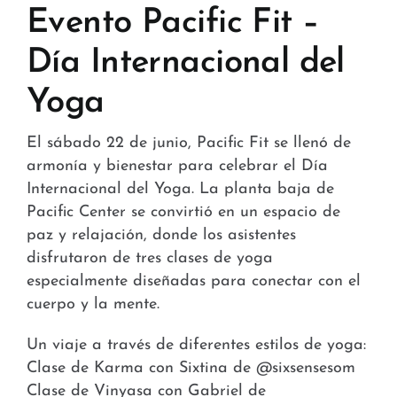
Tiendas y Conveniencia
Evento Pacific Fit –
Día Internacional del
Hospital y Salud
Yoga
Servicios y Amenidades
El sábado 22 de junio, Pacific Fit se llenó de
Noticias
armonía y bienestar para celebrar el Día
Internacional del Yoga. La planta baja de
Contacto
Pacific Center se convirtió en un espacio de
paz y relajación, donde los asistentes
FAQ
disfrutaron de tres clases de yoga
especialmente diseñadas para conectar con el
cuerpo y la mente.
Un viaje a través de diferentes estilos de yoga:
Clase de Karma con Sixtina de @sixsensesom
Clase de Vinyasa con Gabriel de