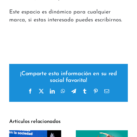
Este espacio es dinámico para cualquier
marca, si estas interesado puedes escribirnos.
¡Comparte esta información en su red
social favorita!
Facebook
X
LinkedIn
WhatsApp
Telegram
Tumblr
Pinterest
Correo
electrónico
Artículos relacionados
y
r