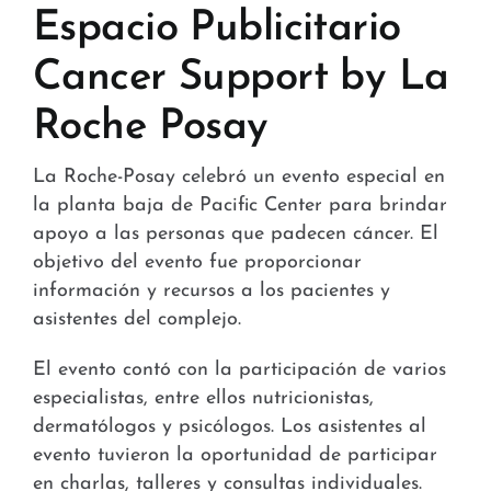
Tiendas y Conveniencia
Espacio Publicitario
Cancer Support by La
Hospital y Salud
Roche Posay
Servicios y Amenidades
La Roche-Posay celebró un evento especial en
Noticias
la planta baja de Pacific Center para brindar
apoyo a las personas que padecen cáncer. El
Contacto
objetivo del evento fue proporcionar
información y recursos a los pacientes y
FAQ
asistentes del complejo.
El evento contó con la participación de varios
especialistas, entre ellos nutricionistas,
dermatólogos y psicólogos. Los asistentes al
evento tuvieron la oportunidad de participar
en charlas, talleres y consultas individuales.