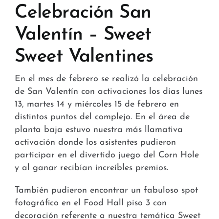
Tiendas y Conveniencia
Celebración San
Valentín – Sweet
Hospital y Salud
Sweet Valentines
Servicios y Amenidades
En el mes de febrero se realizó la celebración
Noticias
de San Valentín con activaciones los días lunes
13, martes 14 y miércoles 15 de febrero en
Contacto
distintos puntos del complejo. En el área de
planta baja estuvo nuestra más llamativa
FAQ
activación donde los asistentes pudieron
participar en el divertido juego del Corn Hole
y al ganar recibían increíbles premios.
También pudieron encontrar un fabuloso spot
fotográfico en el Food Hall piso 3 con
decoración referente a nuestra temática Sweet