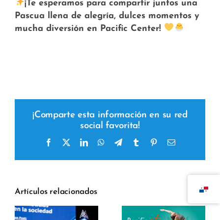
¡Te esperamos para compartir juntos una
Pascua llena de alegría, dulces momentos y
mucha diversión en Pacific Center!
¡Comparte esta información en su red
social favorita!
Facebook
X
LinkedIn
WhatsApp
Telegram
Tumblr
Pinterest
Correo
electrónico
Artículos relacionados
y
r