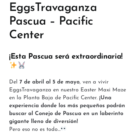
Tiendas y Conveniencia
EggsTravaganza
Pascua – Pacific
Hospital y Salud
Center
Servicios y Amenidades
Noticias
¡Esta Pascua será extraordinaria!
Contacto
FAQ
Del
7 de abril al 5 de mayo
, ven a vivir
EggsTravaganza en nuestro Easter Maxi Maze
en la Planta Baja de Pacific Center.
¡Una
experiencia donde los más pequeños podrán
buscar al Conejo de Pascua en un laberinto
gigante lleno de diversión!
Pero eso no es todo…