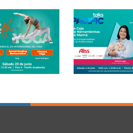
Masterclass
Center 2
Pacific Talks – Mom's
Joanna Cr
Toolbox
her maste
Business L