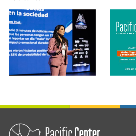
c
Pacific Fit –
International Yoga
Day 2026 Pacific
s
Center