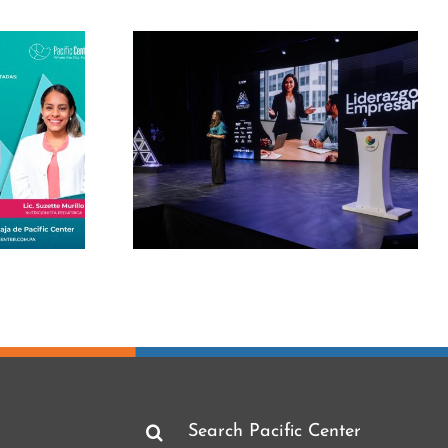
Masterclass by Pacific
 by Pacific
Center 2026 with
026 with
Alejandra Oraa and
ooks and
her master class
rclass on
Telling the good news
eadership
is also informing
Search
for: