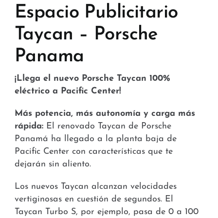
Stores and Convenience
Espacio Publicitario
Taycan – Porsche
Hospital and Health
Panama
Services and Amenities
¡Llega el nuevo Porsche Taycan 100%
News
eléctrico a Pacific Center!
Contact
Más potencia, más autonomía y carga más
rápida:
El renovado Taycan de Porsche
FAQ
Panamá ha llegado a la planta baja de
Pacific Center con características que te
dejarán sin aliento.
Los nuevos Taycan alcanzan velocidades
vertiginosas en cuestión de segundos. El
Taycan Turbo S, por ejemplo, pasa de 0 a 100