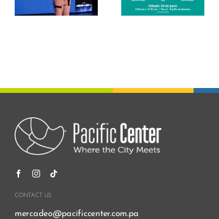
Pacific Center
s
CONTACT US
mercadeo@pacificcenter.com.pa