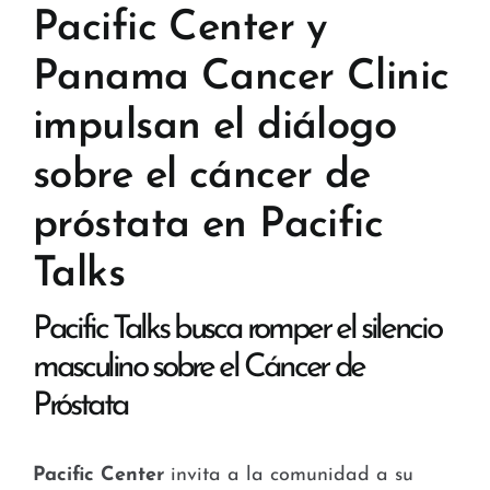
Stores and Convenience
Pacific Center y
Panama Cancer Clinic
Hospital and Health
impulsan el diálogo
Services and Amenities
sobre el cáncer de
News
próstata en Pacific
Contact
Talks
FAQ
Pacific Talks busca romper el silencio
masculino sobre el Cáncer de
Próstata
Pacific Center
invita a la comunidad a su