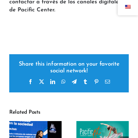
contactar a través de los canales digitales
de Pacific Center.
Share this information on your favorite
social network!
Facebook
x
LinkedIn
WhatsApp
Telegram
tumblr
pinterest
Email
Related Posts
y
r
Pacific Fit –