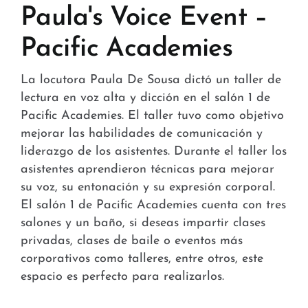
Stores and Convenience
Paula's Voice Event –
Pacific Academies
Hospital and Health
Services and Amenities
La locutora Paula De Sousa dictó un taller de
lectura en voz alta y dicción en el salón 1 de
News
Pacific Academies. El taller tuvo como objetivo
mejorar las habilidades de comunicación y
Contact
liderazgo de los asistentes. Durante el taller los
asistentes aprendieron técnicas para mejorar
FAQ
su voz, su entonación y su expresión corporal.
El salón 1 de Pacific Academies cuenta con tres
salones y un baño, si deseas impartir clases
privadas, clases de baile o eventos más
corporativos como talleres, entre otros, este
espacio es perfecto para realizarlos.