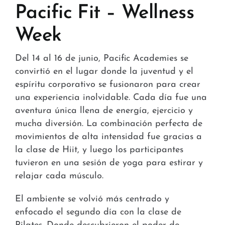
Stores and Convenience
Pacific Fit – Wellness
Week
Hospital and Health
Services and Amenities
Del 14 al 16 de junio, Pacific Academies se
convirtió en el lugar donde la juventud y el
News
espíritu corporativo se fusionaron para crear
una experiencia inolvidable. Cada día fue una
Contact
aventura única llena de energía, ejercicio y
mucha diversión. La combinación perfecta de
FAQ
movimientos de alta intensidad fue gracias a
la clase de Hiit, y luego los participantes
tuvieron en una sesión de yoga para estirar y
relajar cada músculo.
El ambiente se volvió más centrado y
enfocado el segundo día con la clase de