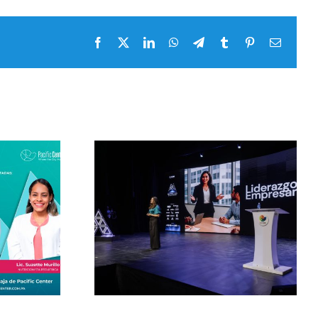
Facebook
X
LinkedIn
WhatsApp
Telegram
Tumblr
Pinterest
Correo
electrón
 by Pacific
Masterclass by Pacific
026 con
Center 2026 con
ooks y su
Alejandra Oraa y su
gistral
clase magistral
azgo
Contar lo bueno
arial
también es informar