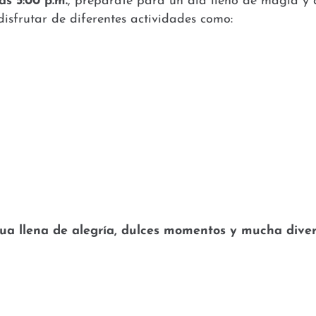
as 5:00 p.m.
, prepárate para un día lleno de magia y 
frutar de diferentes actividades como:
ua llena de alegría, dulces momentos y mucha diver