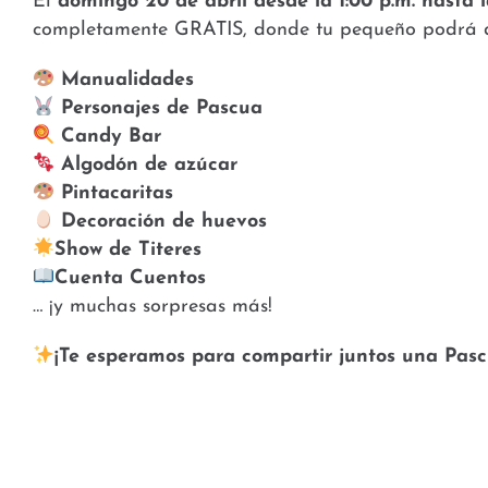
El
domingo 20 de abril desde la 1:00 p.m. hasta l
completamente GRATIS, donde tu pequeño podrá dis
Manualidades
Personajes de Pascua
Candy Bar
Algodón de azúcar
Pintacaritas
Decoración de huevos
Show de Titeres
Cuenta Cuentos
… ¡y muchas sorpresas más!
¡Te esperamos para compartir juntos una Pasc