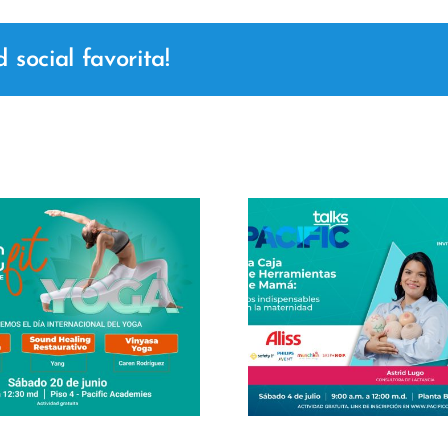
social favorita!
Masterclass
Center 2
Pacific Talks – La
Joanna Cr
caja de herramientas
clase ma
de mamá
Lider
Empres