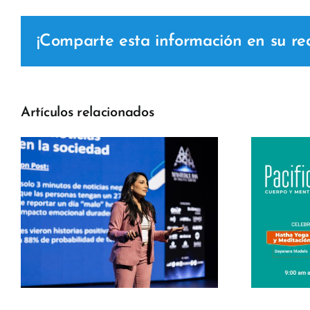
¡Comparte esta información en su red 
Artículos relacionados
c
Pacific Fit – Día
Internacional del
Yoga 2026 Pacific
Center